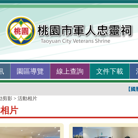
訊
園區導覽
線上查詢
文件下載
【國
動剪影
>
活動相片
動相片