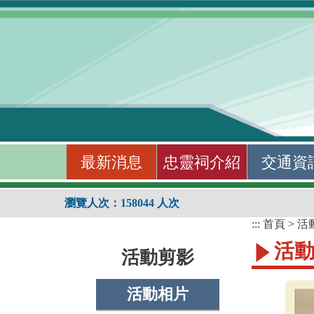
跳到主要內容區塊
最新消息
忠靈祠介紹
交通資
:::
瀏覽人次：158044 人次
:::
:::
首頁
>
活
活
活動剪影
活動相片